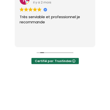
Qui sommes-nous?
Clean'G 
est une entreprise spécialisée dans 
le 
nettoyage professionnel de canapé, 
tapis et matelas
, basée à 
Rennes
. Nous 