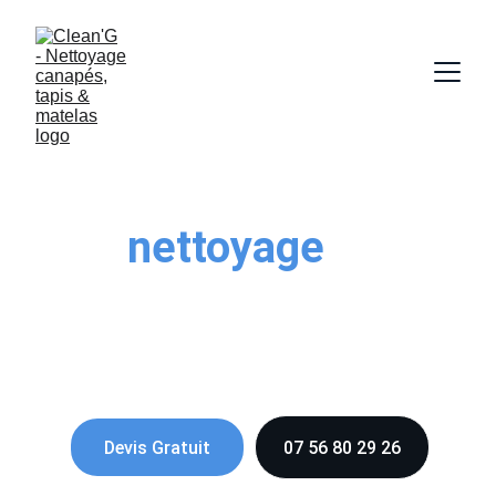
Entreprise de 
nettoyage
 à 
Rennes et ses 
alentours
Devis Gratuit
07 56 80 29 26