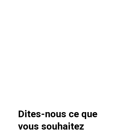
Pourquoi nous choisir?
         Disponibilité
           Réactivité
              Qualité
Dites-nous ce que 
vous souhaitez