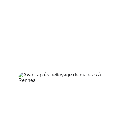
Produits écologiques et non 
toxiques
, sans danger pour enfants et 
animaux
Intervention rapide et ponctuelle
 avec 
un excellent rapport qualité/prix
Entreprise locale de confiance
, à 
votre écoute