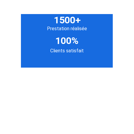
1500+
Prestation réalisée
100%
Clients satisfait
🛋️ Nos services de nettoyage
Nettoyage de canapé
Canapé tissu ou microfibre : élimination des 
taches, odeurs, poils d’animaux et bactéries.
Nettoyage de tapis
Tous types de tapis : détachage, 