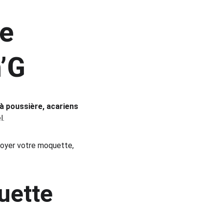
e 
’G
 à poussière, acariens 
l.
toyer votre moquette, 
uette 