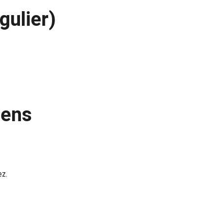
gulier)
iens 
ez.