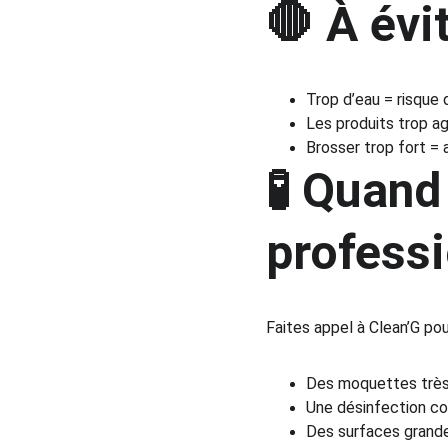
🛑 À évi
Trop d’eau = risque 
Les produits trop ag
Brosser trop fort = 
🧪 Quand
professi
Faites appel à Clean’G pou
Des moquettes très
Une désinfection co
Des surfaces grandes