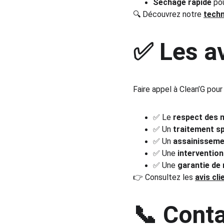
Séchage rapide
 po
🔍 Découvrez notre 
techn
✅ Les a
Faire appel à Clean’G pour 
✅ Le 
respect des 
✅ Un 
traitement sp
✅ Un 
assainisseme
✅ Une 
intervention
✅ Une 
garantie de 
👉 Consultez les 
avis cli
📞 Conta