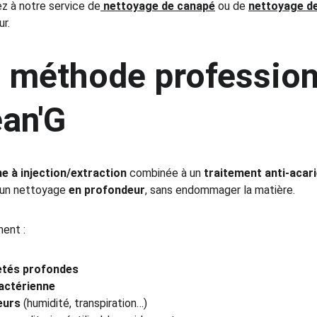
 à notre service de
nettoyage de canapé
 ou de 
nettoyage de
r.
 méthode profession
ean'G
e à injection/extraction
 combinée à un 
traitement anti-acar
 un nettoyage 
en profondeur
, sans endommager la matière.
ent :
letés profondes
actérienne
eurs
 (humidité, transpiration…)