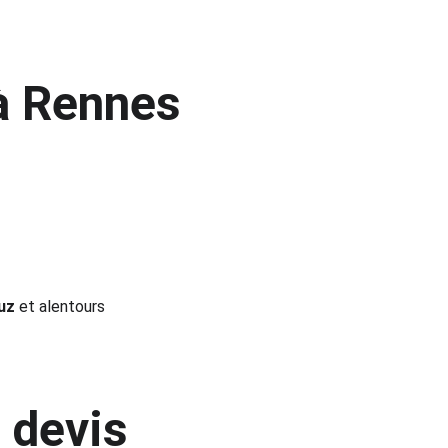
à Rennes
uz
 et alentours
 devis 