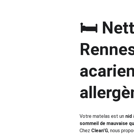
🛏️ Net
Rennes 
acarien
allergè
Votre matelas est un 
nid
sommeil de mauvaise qu
Chez 
Clean'G
, nous propo