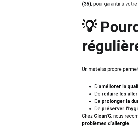
(35)
, pour garantir à votre
💡 Pourq
réguliè
Un matelas propre permet
D’
améliorer la qua
De 
réduire les alle
De 
prolonger la du
De 
préserver l’hyg
Chez 
Clean'G
, nous reco
problèmes d’allergie
.