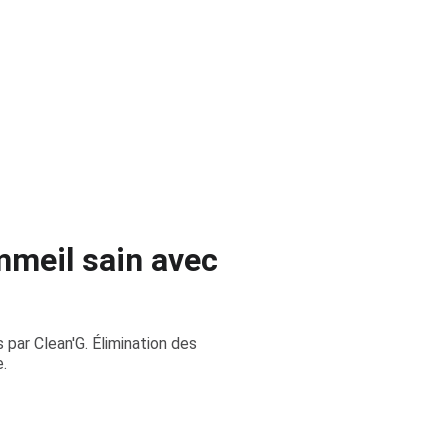
mmeil sain avec
par Clean'G. Élimination des
.