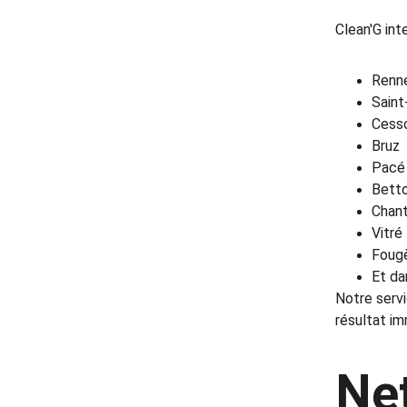
Clean'G int
Renn
Saint
Cess
Bruz
Pacé
Bett
Chan
Vitré
Foug
Et da
Notre servi
résultat im
Net