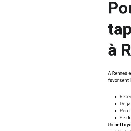
Pou
tap
à 
À Rennes et
favorisent 
Reten
Déga
Perdr
Se dé
Un 
nettoya