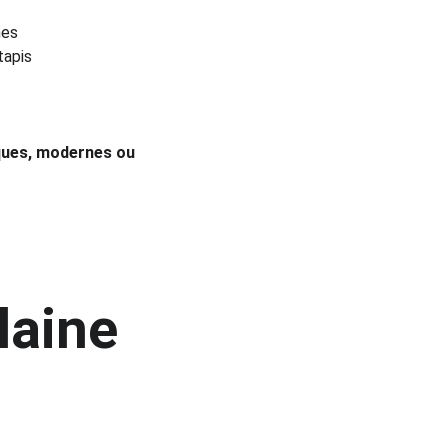
hes
tapis
iques, modernes ou 
 
laine 