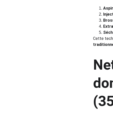
Aspi
Injec
Bros
Extr
Séch
Cette techn
traditionn
Net
dom
(35