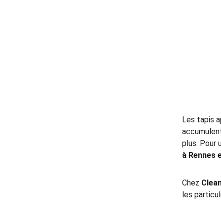
Les tapis a
accumulen
plus. Pour 
à Rennes et
Chez 
Clean
les particu