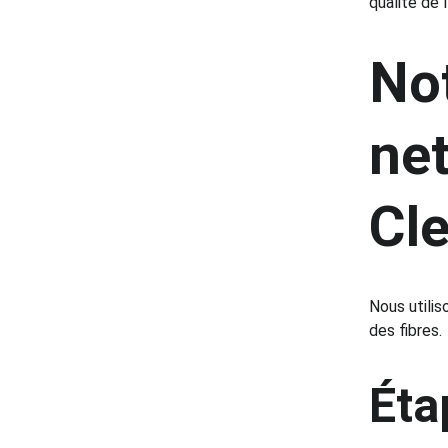
qualité de l’
No
net
Cl
Nous utilis
des fibres.
Éta