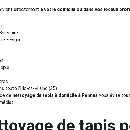
ervient directement 
à votre domicile ou dans vos locaux prof
es
-Grégoire
on-Sévigné
on
tepie
ères
ns toute l’Ille-et-Vilaine (35)
ce de 
nettoyage de tapis à domicile à Rennes
 vous évite tout
médiat.
toyage de tapis p