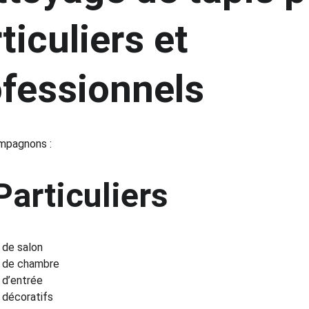
ticuliers et 
ofessionnels
mpagnons :
Particuliers
 de salon
s de chambre
 d’entrée
 décoratifs